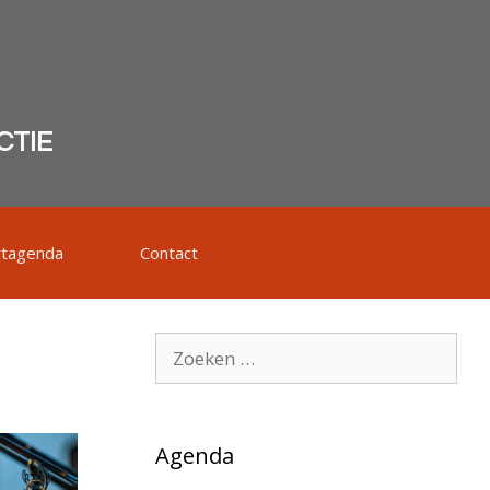
CTIE
rtagenda
Contact
Zoek
naar:
Agenda