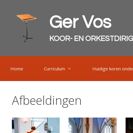
Ga
naar
Ger Vos
de
inhoud
KOOR- EN ORKESTDIRI
Home
Curriculum
Huidige koren onder
Afbeeldingen