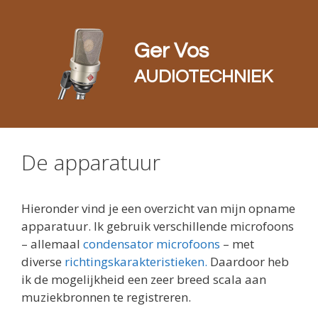
Ga
naar
de
Ger Vos
inhoud
AUDIOTECHNIEK
De apparatuur
Hieronder vind je een overzicht van mijn opname
apparatuur. Ik gebruik verschillende microfoons
– allemaal
condensator microfoons
– met
diverse
richtingskarakteristieken.
Daardoor heb
ik de mogelijkheid een zeer breed scala aan
muziekbronnen te registreren.