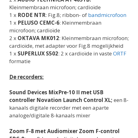
Kleinmembraan microfoon; cardioïde
1 x
RODE NTR
: Fig.8; ribbon- of
bandmicrofoon
1 x
PELUSO CEMC-6
: Kleinmembraan
microfoon; cardioïde
2 x
OKTAVA MK012
: Kleinmembraan microfoon;
cardioïde, met adapter voor Fig.8 mogelijkheid
1 x
SUPERLUX S502
: 2 x cardioïde in vaste
ORTF
formatie
De recorders:
Sound Devices MixPre-10 II met USB
controller Novation Launch Control XL;
een 8-
kanaals digitale recorder met een aparte
analoge/digitale 8-kanaals mixer
Zoom F-8 met Audiomixer Zoom F-control