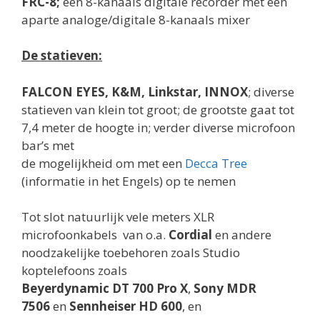
FRC-8;
een 8-kanaals digitale recorder met een
aparte analoge/digitale 8-kanaals mixer
De statieven:
FALCON EYES, K&M, Linkstar, INNOX
; diverse
statieven van klein tot groot; de grootste gaat tot
7,4 meter de hoogte in; verder diverse microfoon
bar’s met
de mogelijkheid om met een
Decca Tree
(informatie in het Engels) op te nemen
Tot slot natuurlijk vele meters XLR
microfoonkabels van o.a.
Cordial
en andere
noodzakelijke toebehoren zoals Studio
koptelefoons zoals
Beyerdynamic DT 700 Pro X
,
Sony MDR
7506
en
Sennheiser HD 600
, en