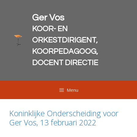
Ga
naar
Ger Vos
de
inhoud
KOOR- EN
ORKESTDIRIGENT,
KOORPEDAGOOG,
DOCENT DIRECTIE
Menu
Koninklijke Onderscheiding voor
Ger Vos, 13 februari 2022