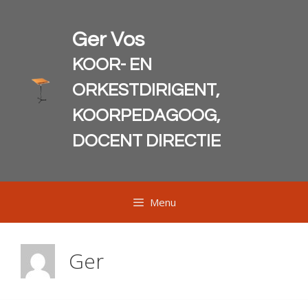
Ga
naar
Ger Vos
de
inhoud
KOOR- EN
ORKESTDIRIGENT,
KOORPEDAGOOG,
DOCENT DIRECTIE
Menu
Ger