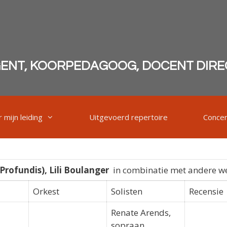
GENT, KOORPEDAGOOG, DOCENT DIRE
 mijn leiding
Uitgevoerd repertoire
Conce
Profundis)
, Lili Boulanger
in combinatie met andere w
Orkest
Solisten
Recensie
Renate Arends,
sopraan