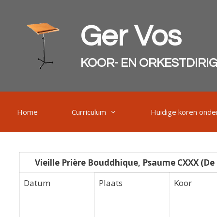
Ga
naar
Ger Vos
de
inhoud
KOOR- EN ORKESTDIRI
Home
Curriculum
Huidige koren onder
Vieille Prière Bouddhique, Psaume CXXX (De 
Datum
Plaats
Koor