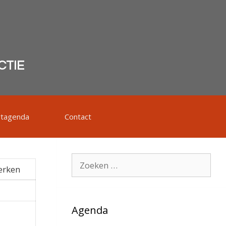
CTIE
rtagenda
Contact
Zoek
erken
naar:
Agenda