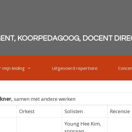
GENT, KOORPEDAGOOG, DOCENT DIRE
 mijn leiding
Uitgevoerd repertoire
Conce
kner,
samen met andere werken
Orkest
Solisten
Recensie
Young Hee Kim,
sopraan