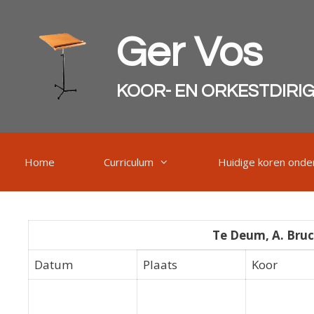
Ga
naar
Ger Vos
de
inhoud
KOOR- EN ORKESTDIRI
Home
Curriculum
Huidige koren onder
Te Deum, A. Bruc
Datum
Plaats
Koor