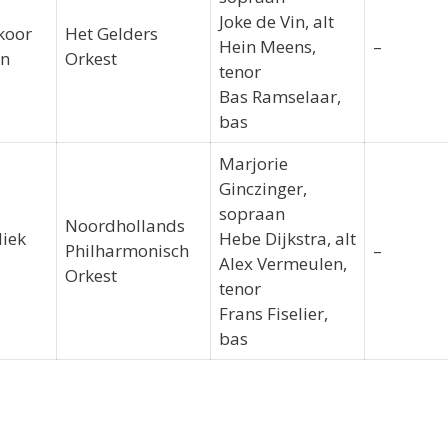
Joke de Vin, alt
koor
Het Gelders
Hein Meens,
–
en
Orkest
tenor
Bas Ramselaar,
bas
Marjorie
Ginczinger,
sopraan
Noordhollands
liek
Hebe Dijkstra, alt
Philharmonisch
–
Alex Vermeulen,
Orkest
tenor
Frans Fiselier,
bas