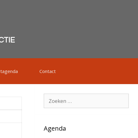
CTIE
rtagenda
Contact
Zoek
naar:
Agenda